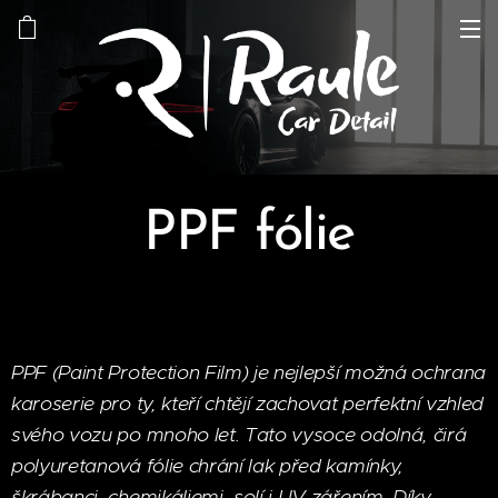
PPF fólie
PPF (Paint Protection Film) je nejlepší možná ochrana
karoserie pro ty, kteří chtějí zachovat perfektní vzhled
svého vozu po mnoho let. Tato vysoce odolná, čirá
polyuretanová fólie chrání lak před kamínky,
škrábanci, chemikáliemi, solí i UV zářením. Díky